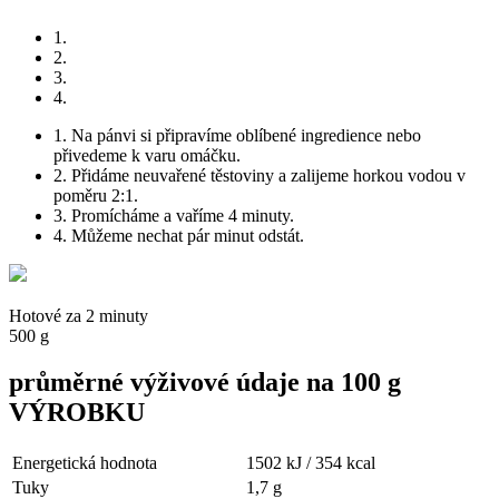
1.
2.
3.
4.
1.
Na pánvi si připravíme oblíbené ingredience nebo
přivedeme k varu omáčku.
2.
Přidáme neuvařené těstoviny a zalijeme horkou vodou v
poměru 2:1.
3.
Promícháme a vaříme 4 minuty.
4.
Můžeme nechat pár minut odstát.
Hotové za 2 minuty
500 g
průměrné výživové údaje na 100 g
VÝROBKU
Energetická hodnota
1502 kJ / 354 kcal
Tuky
1,7 g