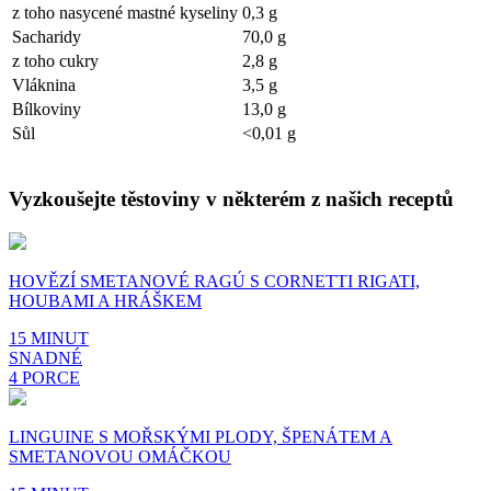
z toho nasycené mastné kyseliny
0,3 g
Sacharidy
70,0 g
z toho cukry
2,8 g
Vláknina
3,5 g
Bílkoviny
13,0 g
Sůl
<0,01 g
Vyzkoušejte těstoviny v některém z našich receptů
HOVĚZÍ SMETANOVÉ RAGÚ S CORNETTI RIGATI,
HOUBAMI A HRÁŠKEM
15 MINUT
SNADNÉ
4 PORCE
LINGUINE S MOŘSKÝMI PLODY, ŠPENÁTEM A
SMETANOVOU OMÁČKOU